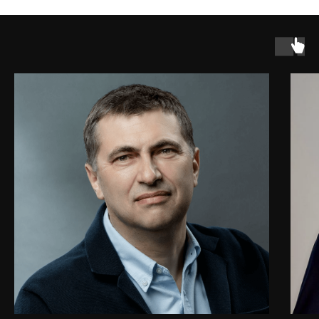
О СООБЩЕСТВЕ
О НАС
КОНТАКТЫ
РОССИЯ
ТЮМЕНЬ
ЧАПТЕР ИГОРЯ
НИЖНИЙ НОВГОРОД
РЫБАКОВА
РОСТОВ-НА-ДОНУ
МОСКВА
КАЗАНЬ
МОСКОВСКАЯ
ВЛАДИВОСТОК
ОБЛАСТЬ
УЛЬЯНОВСК
ЕКАТЕРИНБУРГ